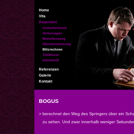
Home
Vita
Repertoire
Gedankenlesen
Vorhersagen
Beeinflussung
Übereinstimmung
Blitzrechnen
Telekinese
Individuell
Referenzen
Galerie
Kontakt
BOGUS
> berechnet den Weg des Springers über ein Scha
zu sehen. Und zwar innerhalb weniger Sekunde